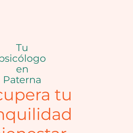
Tu
psicólogo
en
Paterna
upera tu
nquilidad