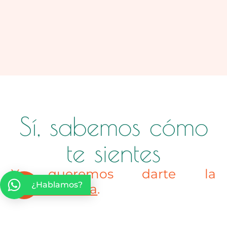
Sí, sabemos cómo
te sientes
Y queremos darte la
¿Hablamos?
enhorabuena
.
Porque has elegido enfrentarte